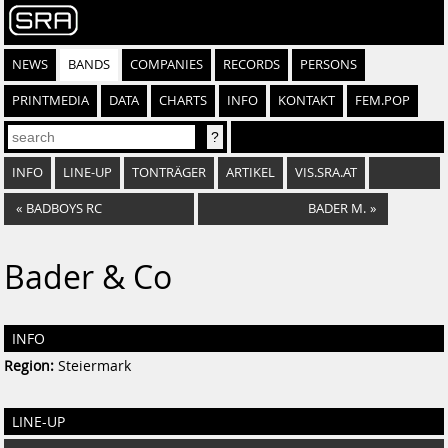
NEWS
BANDS
COMPANIES
RECORDS
PERSONS
PRINTMEDIA
DATA
CHARTS
INFO
KONTAKT
FEM.POP
INFO
LINE-UP
TONTRÄGER
ARTIKEL
VIS.SRA.AT
«
BADBOYS RC
BADER M.
»
Bader & Co
INFO
Region:
Steiermark
LINE-UP