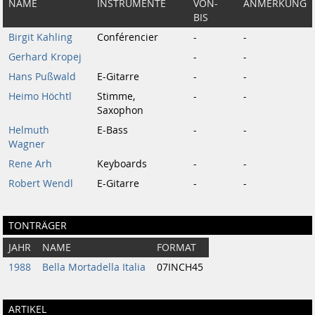
NAME
INSTRUMENTE
VON-
ANMERKUNG
BIS
Birgit Kahling
Conférencier
-
-
Gerhard Kropej
-
-
Hans Pußwald
E-Gitarre
-
-
Heimo Höchtl
Stimme,
-
-
Saxophon
Helmuth
E-Bass
-
-
Wagner
Rene Arh
Keyboards
-
-
Robert Wendl
E-Gitarre
-
-
TONTRÄGER
JAHR
NAME
FORMAT
1988
Bella Mortadella Italia
07INCH45
ARTIKEL