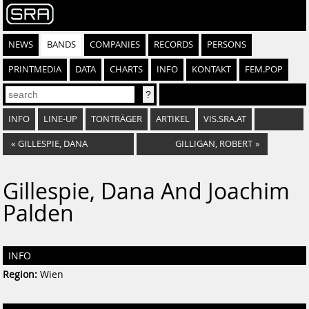
NEWS
BANDS
COMPANIES
RECORDS
PERSONS
PRINTMEDIA
DATA
CHARTS
INFO
KONTAKT
FEM.POP
INFO
LINE-UP
TONTRÄGER
ARTIKEL
VIS.SRA.AT
«
GILLESPIE, DANA
GILLIGAN, ROBERT
»
Gillespie, Dana And Joachim
Palden
INFO
Region:
Wien