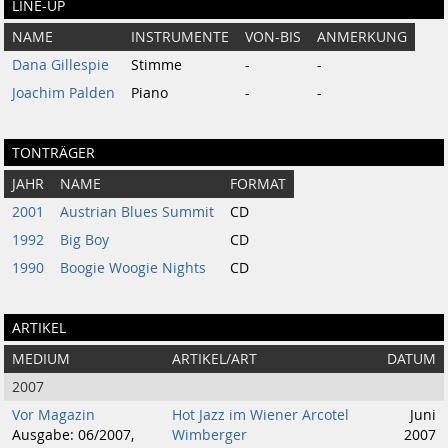
LINE-UP
NAME
INSTRUMENTE
VON-BIS
ANMERKUNG
Dana Gillespie
Stimme
-
-
Joachim Palden
Piano
-
-
TONTRÄGER
JAHR
NAME
FORMAT
2001
Austrian Blues Summit
CD
1992
Big Boy
CD
1990
Boogie Woogie Nights
CD
ARTIKEL
MEDIUM
ARTIKEL/ART
DATUM
2007
Vor Magazin
Hot Jazz im Wiener Arcotel
Juni
Ausgabe: 06/2007,
Wimberger
2007