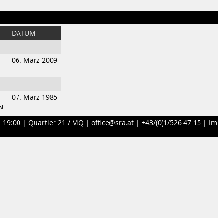
DATUM
06. März 2009
07. März 1985
N
- 19:00 |
Quartier 21 / MQ
|
office@sra.at
|
+43/(0)1/526 47 15
|
Im