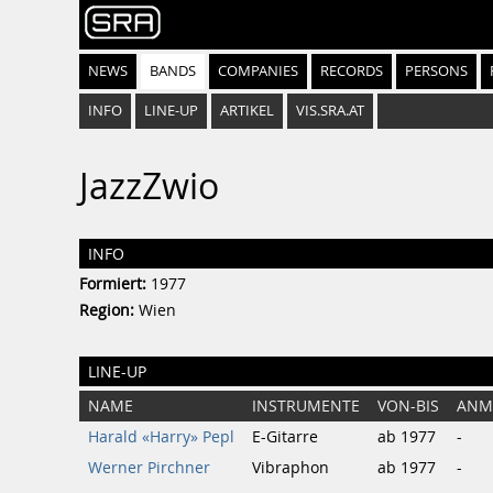
NEWS
BANDS
COMPANIES
RECORDS
PERSONS
INFO
LINE-UP
ARTIKEL
VIS.SRA.AT
JazzZwio
INFO
Formiert:
1977
Region:
Wien
LINE-UP
NAME
INSTRUMENTE
VON-BIS
ANM
Harald «Harry» Pepl
E-Gitarre
ab 1977
-
Werner Pirchner
Vibraphon
ab 1977
-