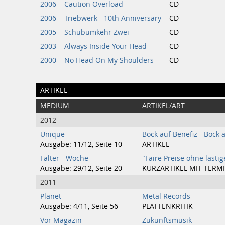
2006
Caution Overload
CD
2006
Triebwerk - 10th Anniversary
CD
2005
Schubumkehr Zwei
CD
2003
Always Inside Your Head
CD
2000
No Head On My Shoulders
CD
ARTIKEL
MEDIUM
ARTIKEL/ART
2012
Unique
Bock auf Benefiz - Bock 
Ausgabe: 11/12, Seite 10
ARTIKEL
Falter - Woche
"Faire Preise ohne lästi
Ausgabe: 29/12, Seite 20
KURZARTIKEL MIT TERM
2011
Planet
Metal Records
Ausgabe: 4/11, Seite 56
PLATTENKRITIK
Vor Magazin
Zukunftsmusik