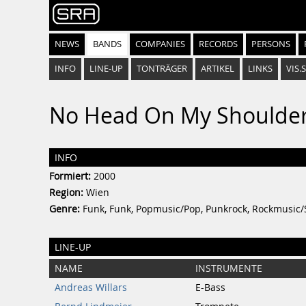
NEWS
BANDS
COMPANIES
RECORDS
PERSONS
INFO
LINE-UP
TONTRÄGER
ARTIKEL
LINKS
VIS.
No Head On My Shoulde
INFO
Formiert:
2000
Region:
Wien
Genre:
Funk, Funk, Popmusic/Pop, Punkrock, Rockmusic/
LINE-UP
NAME
INSTRUMENTE
Andreas Willars
E-Bass