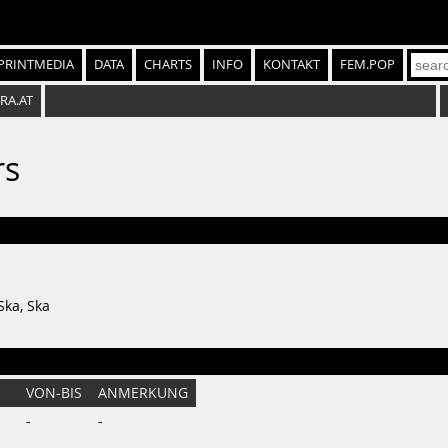
PRINTMEDIA
DATA
CHARTS
INFO
KONTAKT
FEM.POP
SRA.AT
rs
Ska, Ska
VON-BIS
ANMERKUNG
-
-