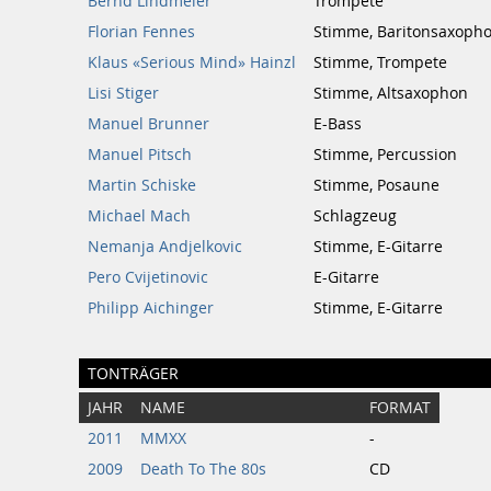
Bernd Lindmeier
Trompete
Florian Fennes
Stimme, Baritonsaxoph
Klaus «Serious Mind» Hainzl
Stimme, Trompete
Lisi Stiger
Stimme, Altsaxophon
Manuel Brunner
E-Bass
Manuel Pitsch
Stimme, Percussion
Martin Schiske
Stimme, Posaune
Michael Mach
Schlagzeug
Nemanja Andjelkovic
Stimme, E-Gitarre
Pero Cvijetinovic
E-Gitarre
Philipp Aichinger
Stimme, E-Gitarre
TONTRÄGER
JAHR
NAME
FORMAT
2011
MMXX
-
2009
Death To The 80s
CD