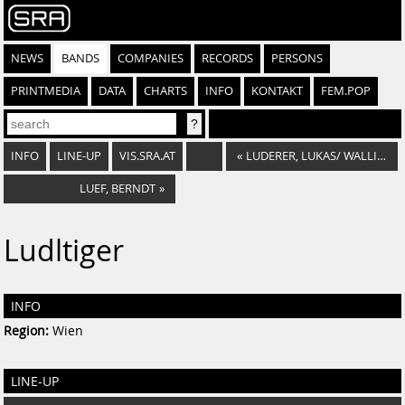
NEWS
BANDS
COMPANIES
RECORDS
PERSONS
PRINTMEDIA
DATA
CHARTS
INFO
KONTAKT
FEM.POP
INFO
LINE-UP
VIS.SRA.AT
«
LUDERER, LUKAS/ WALLISCH
LUEF, BERNDT
»
Ludltiger
INFO
Region:
Wien
LINE-UP