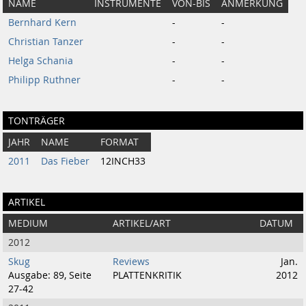
NAME
INSTRUMENTE
VON-BIS
ANMERKUNG
Bernhard Kern
-
-
Christian Tanzer
-
-
Helga Schania
-
-
Philipp Ruthner
-
-
TONTRÄGER
JAHR
NAME
FORMAT
2011
Das Fieber
12INCH33
ARTIKEL
MEDIUM
ARTIKEL/ART
DATUM
2012
Skug
Reviews
Jan.
Ausgabe: 89, Seite
PLATTENKRITIK
2012
27-42