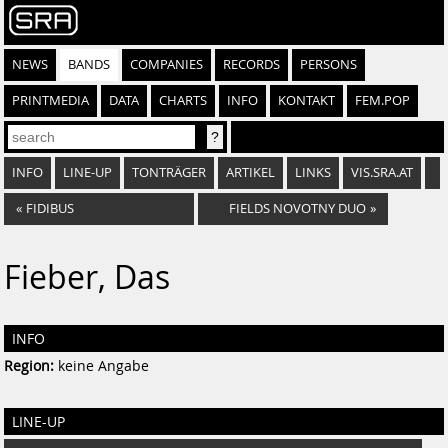
NEWS
BANDS
COMPANIES
RECORDS
PERSONS
PRINTMEDIA
DATA
CHARTS
INFO
KONTAKT
FEM.POP
INFO
LINE-UP
TONTRÄGER
ARTIKEL
LINKS
VIS.SRA.AT
«
FIDIBUS
FIELDS NOVOTNY DUO
»
Fieber, Das
INFO
Region:
keine Angabe
LINE-UP