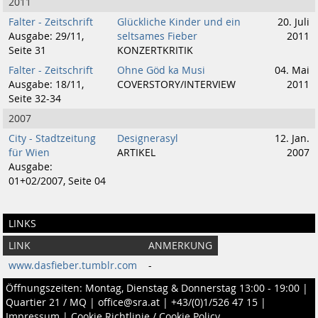
2011
Falter - Zeitschrift
Glückliche Kinder und ein
20. Juli
Ausgabe: 29/11,
seltsames Fieber
2011
Seite 31
KONZERTKRITIK
Falter - Zeitschrift
Ohne Göd ka Musi
04. Mai
Ausgabe: 18/11,
COVERSTORY/INTERVIEW
2011
Seite 32-34
2007
City - Stadtzeitung
Designerasyl
12. Jan.
für Wien
ARTIKEL
2007
Ausgabe:
01+02/2007, Seite 04
LINKS
LINK
ANMERKUNG
www.dasfieber.tumblr.com
-
Öffnungszeiten: Montag, Dienstag & Donnerstag 13:00 - 19:00 |
Quartier 21 / MQ
|
office@sra.at
|
+43/(0)1/526 47 15
|
Impressum
|
Cookie Richtlinie / Cookie Policy