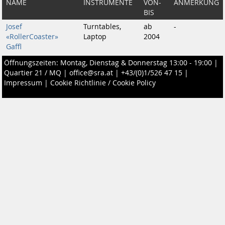
NAME
INSTRUMENTE
VON-
ANMERKUNG
BIS
Josef
Turntables,
ab
-
«RollerCoaster»
Laptop
2004
Gaffl
Öffnungszeiten: Montag, Dienstag & Donnerstag 13:00 - 19:00 |
Quartier 21 / MQ
|
office@sra.at
|
+43/(0)1/526 47 15
|
Impressum
|
Cookie Richtlinie / Cookie Policy