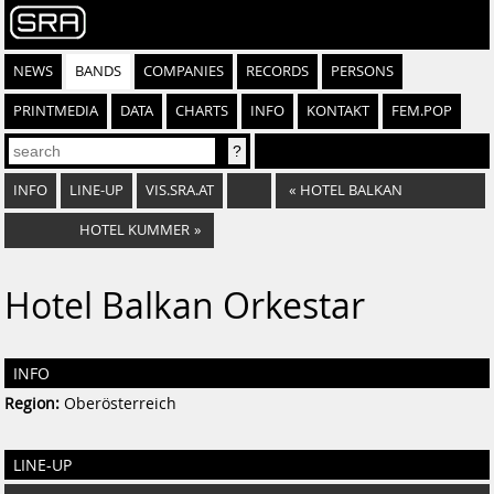
NEWS
BANDS
COMPANIES
RECORDS
PERSONS
PRINTMEDIA
DATA
CHARTS
INFO
KONTAKT
FEM.POP
INFO
LINE-UP
VIS.SRA.AT
«
HOTEL BALKAN
HOTEL KUMMER
»
Hotel Balkan Orkestar
INFO
Region:
Oberösterreich
LINE-UP