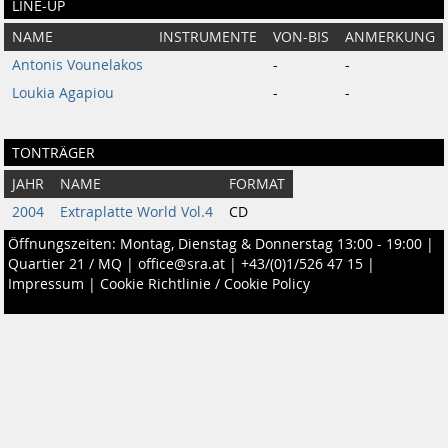
LINE-UP
NAME
INSTRUMENTE
VON-BIS
ANMERKUNG
Antonis Vounelakos
-
-
Loukia Agapiou
-
-
TONTRÄGER
JAHR
NAME
FORMAT
2004
Extraplatte World Vol.4
CD
Öffnungszeiten: Montag, Dienstag & Donnerstag 13:00 - 19:00 |
Quartier 21 / MQ
|
office@sra.at
|
+43/(0)1/526 47 15
|
Impressum
|
Cookie Richtlinie / Cookie Policy