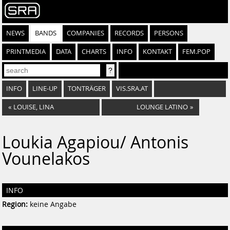
NEWS
BANDS
COMPANIES
RECORDS
PERSONS
PRINTMEDIA
DATA
CHARTS
INFO
KONTAKT
FEM.POP
INFO
LINE-UP
TONTRÄGER
VIS.SRA.AT
«
LOUISE, LINA
LOUNGE LATINO
»
Loukia Agapiou/ Antonis
Vounelakos
INFO
Region:
keine Angabe