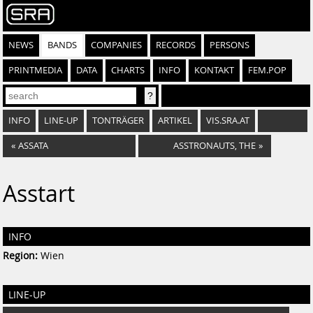
NEWS
BANDS
COMPANIES
RECORDS
PERSONS
PRINTMEDIA
DATA
CHARTS
INFO
KONTAKT
FEM.POP
INFO
LINE-UP
TONTRÄGER
ARTIKEL
VIS.SRA.AT
«
ASSATA
ASSTRONAUTS, THE
»
Asstart
INFO
Region:
Wien
LINE-UP