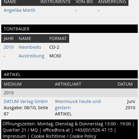
NAME
INSTRUMENTE
VON-BIS
ANMERKUNG
Angelika Mörth
-
-
TONTRÄGER
JAHR
NAME
FORMAT
2010
Neonbeats
CD-2
-
Austreibung
MC60
ARTIKEL
MEDIUM
ARTIKEL/ART
DATUM
2010
DATUM Verlag GmbH
Wienmusik heute und
Juni
Ausgabe: 06/10, Seite
gestern
2010
87
ARTIKEL
Öffnungszeiten: Montag, Dienstag & Donnerstag 13:00 - 19:00 |
Quartier 21 / MQ
|
office@sra.at
|
+43/(0)1/526 47 15
|
Impressum
|
Cookie Richtlinie / Cookie Policy