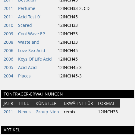
2011
Devotion
12INCH45
2011
Perfume
12INCH33-2, CD
2011
Acid Test 01
12INCH45
2010
Scared
12INCH33
2009
Cool Wave EP
12INCH33
2008
Wasteland
12INCH33
2006
Love Sex Acid
12INCH45
2006
Keys Of Life Acid
12INCH45
2005
Acid Acid
12INCH45-3
2004
Places
12INCH45-3
TONTRÄGER-ERWÄHNUNGEN
JAHR
TITEL
KÜNSTLER
ERWÄHNT FÜR
FORMAT
2011
Nexus
Group Niob
remix
12INCH33
ARTIKEL