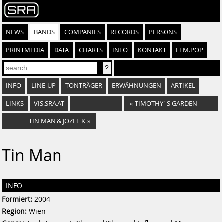
NEWS
BANDS
COMPANIES
RECORDS
PERSONS
PRINTMEDIA
DATA
CHARTS
INFO
KONTAKT
FEM.POP
INFO
LINE-UP
TONTRÄGER
ERWÄHNUNGEN
ARTIKEL
LINKS
VIS.SRA.AT
«
TIMOTHY´S GARDEN
TIN MAN & JOZEF K
»
Tin Man
INFO
Formiert:
2004
Region:
Wien