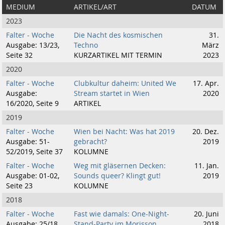
MEDIUM
ARTIKEL/ART
DATUM
2023
Falter - Woche
Die Nacht des kosmischen
31.
Ausgabe: 13/23,
Techno
März
Seite 32
KURZARTIKEL MIT TERMIN
2023
2020
Falter - Woche
Clubkultur daheim: United We
17. Apr.
Ausgabe:
Stream startet in Wien
2020
16/2020, Seite 9
ARTIKEL
2019
Falter - Woche
Wien bei Nacht: Was hat 2019
20. Dez.
Ausgabe: 51-
gebracht?
2019
52/2019, Seite 37
KOLUMNE
Falter - Woche
Weg mit gläsernen Decken:
11. Jan.
Ausgabe: 01-02,
Sounds queer? Klingt gut!
2019
Seite 23
KOLUMNE
2018
Falter - Woche
Fast wie damals: One-Night-
20. Juni
Ausgabe: 25/18,
Stand-Party im Morisson
2018