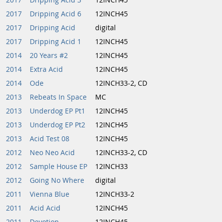
2017
Dripping Acid 3
12INCH45
2017
Dripping Acid 6
12INCH45
2017
Dripping Acid
digital
2017
Dripping Acid 1
12INCH45
2014
20 Years #2
12INCH45
2014
Extra Acid
12INCH45
2014
Ode
12INCH33-2, CD
2013
Rebeats In Space
MC
2013
Underdog EP Pt1
12INCH45
2013
Underdog EP Pt2
12INCH45
2013
Acid Test 08
12INCH45
2012
Neo Neo Acid
12INCH33-2, CD
2012
Sample House EP
12INCH33
2012
Going No Where
digital
2011
Vienna Blue
12INCH33-2
2011
Acid Acid
12INCH45