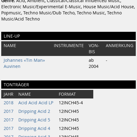
Genre:
Acid, Ambient, Classical/Classical Influenced Music,
Electronic Music/Experimental E-Music, House Music/Acid House,
Popmusic, Techno Music/Dub Techo, Techno Music, Techno
Music/Acid Techno
LINE-UP
NAME
INSTRUMENTE
VON-
ANMERKUNG
BIS
Johannes «Tin Man»
ab
-
Auvinen
2004
TONTRÄGER
JAHR
NAME
FORMAT
2018
Acid Acid Acid LP
12INCH45-4
2017
Dripping Acid 2
12INCH45
2017
Dripping Acid 5
12INCH45
2017
Dripping Acid 4
12INCH45