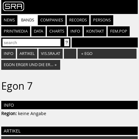
NEWS
BANDS
COMPANIES
RECORDS
PERSONS
PRINTMEDIA
DATA
CHARTS
INFO
KONTAKT
FEM.POP
INFO
ARTIKEL
VIS.SRA.AT
«
EGO
EGON ERGER UND DIE ERGSTEN
»
Egon 7
INFO
Region:
keine Angabe
ARTIKEL