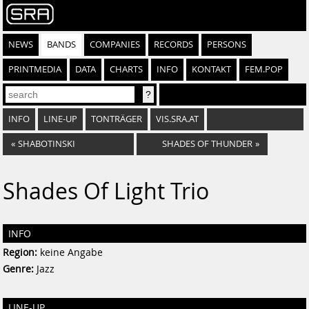
NEWS
BANDS
COMPANIES
RECORDS
PERSONS
PRINTMEDIA
DATA
CHARTS
INFO
KONTAKT
FEM.POP
INFO
LINE-UP
TONTRÄGER
VIS.SRA.AT
«
SHABOTINSKI
SHADES OF THUNDER
»
Shades Of Light Trio
INFO
Region:
keine Angabe
Genre:
Jazz
LINE-UP