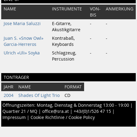
NAME
INSTRUMENTE
VON-
ANMERKUNG
BIS
Jose Maria Saluzzi
E-Gitarre,
-
-
Akustikgitarre
Juan S. «Snow Owl»
Kontrabaß,
-
-
Garcia-Herreros
Keyboards
Ulrich «Uli» Soyka
Schlagzeug,
-
-
Percussion
TONTRÄGER
JAHR
NAME
FORMAT
2004
Shades Of Light Trio
CD
Öffnungszeiten: Montag, Dienstag & Donnerstag 13:00 - 19:00 |
Quartier 21 / MQ
|
office@sra.at
|
+43/(0)1/526 47 15
|
Impressum
|
Cookie Richtlinie / Cookie Policy