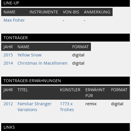
LINE-UP
NAME
INSTRUMENTE
VON-BIS
ANMERKUNG
Max Fisher
-
-
TONTRÄGER
JAHR
NAME
FORMAT
2015
Yellow Snow
digital
2014
Christmas In Macellonien
digital
TONTRÄGER-ERWÄHNUNGEN
JAHR
TITEL
KÜNSTLER
ERWÄHNT
FORMAT
FÜR
2012
Familiar Stranger
1773 x
remix
digital
Variations
Trishes
LINKS