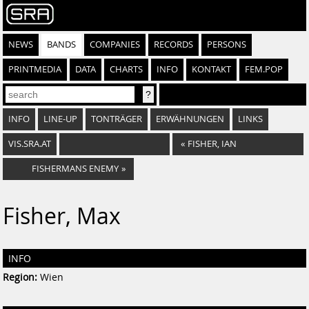
NEWS
BANDS
COMPANIES
RECORDS
PERSONS
PRINTMEDIA
DATA
CHARTS
INFO
KONTAKT
FEM.POP
INFO
LINE-UP
TONTRÄGER
ERWÄHNUNGEN
LINKS
VIS.SRA.AT
«
FISHER, IAN
FISHERMANS ENEMY
»
Fisher, Max
INFO
Region:
Wien