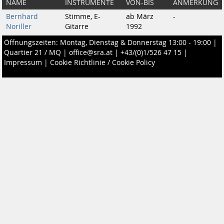
NAME
INSTRUMENTE
VON-BIS
ANMERKUNG
Bernhard
Stimme, E-
ab März
-
Noriller
Gitarre
1992
Öffnungszeiten: Montag, Dienstag & Donnerstag 13:00 - 19:00 |
Quartier 21 / MQ
|
office@sra.at
|
+43/(0)1/526 47 15
|
Impressum
|
Cookie Richtlinie / Cookie Policy