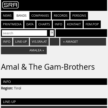
NEWS
BANDS
COMPANIES
RECORDS
PERSONS
PRINTMEDIA
DATA
CHARTS
INFO
KONTAKT
FEM.POP
INFO
LINE-UP
VIS.SRA.AT
«
AMAGET
AMALEA
»
Amal & The Gam-Brothers
INFO
Region:
Tirol
LINE-UP