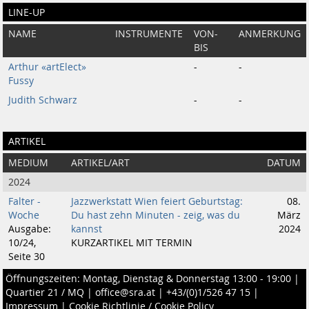
LINE-UP
NAME
INSTRUMENTE
VON-
ANMERKUNG
BIS
Arthur «artElect»
-
-
Fussy
Judith Schwarz
-
-
ARTIKEL
MEDIUM
ARTIKEL/ART
DATUM
2024
Falter -
Jazzwerkstatt Wien feiert Geburtstag:
08.
Woche
Du hast zehn Minuten - zeig, was du
März
Ausgabe:
kannst
2024
10/24,
KURZARTIKEL MIT TERMIN
Seite 30
Öffnungszeiten: Montag, Dienstag & Donnerstag 13:00 - 19:00 |
Quartier 21 / MQ
|
office@sra.at
|
+43/(0)1/526 47 15
|
Impressum
|
Cookie Richtlinie / Cookie Policy