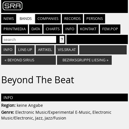
NEWS
BANDS
COMPANIES
RECORDS
PERSONS
PRINTMEDIA
DATA
CHARTS
INFO
KONTAKT
FEM.POP
INFO
LINE-UP
ARTIKEL
VIS.SRA.AT
«
BEYOND SIRIUS
BEZIRKSGRUPPE LIESING
»
Beyond The Beat
INFO
Region:
keine Angabe
Genre:
Electronic Music/Experimental E-Music, Electronic
Music/Electronic, Jazz, Jazz/Fusion