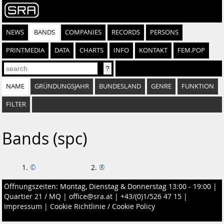
NEWS
BANDS
COMPANIES
RECORDS
PERSONS
PRINTMEDIA
DATA
CHARTS
INFO
KONTAKT
FEM.POP
NAME
GRÜNDUNGSJAHR
BUNDESLAND
GENRE
FUNKTION
FILTER
Bands (spc)
©
®
Öffnungszeiten: Montag, Dienstag & Donnerstag 13:00 - 19:00 |
Quartier 21 / MQ
|
office@sra.at
|
+43/(0)1/526 47 15
|
Impressum
|
Cookie Richtlinie / Cookie Policy