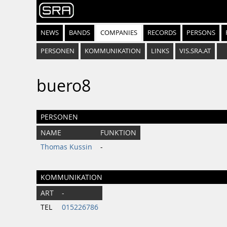
NEWS
BANDS
COMPANIES
RECORDS
PERSONS
PERSONEN
KOMMUNIKATION
LINKS
VIS.SRA.AT
buero8
PERSONEN
NAME
FUNKTION
Thomas Kussin
-
KOMMUNIKATION
ART
-
TEL
015226786