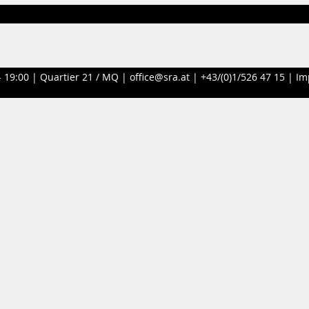
- 19:00 |
Quartier 21 / MQ
|
office@sra.at
|
+43/(0)1/526 47 15
|
Im