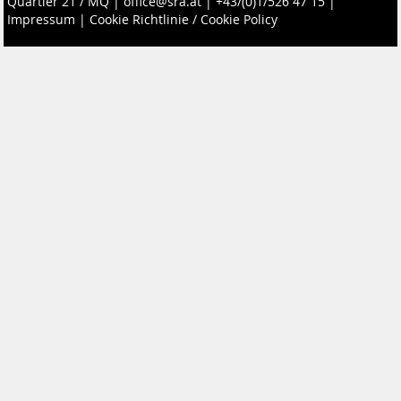
Quartier 21 / MQ
|
office@sra.at
|
+43/(0)1/526 47 15
|
Impressum
|
Cookie Richtlinie / Cookie Policy