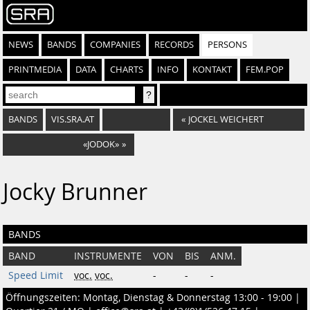
NEWS
BANDS
COMPANIES
RECORDS
PERSONS
PRINTMEDIA
DATA
CHARTS
INFO
KONTAKT
FEM.POP
BANDS
VIS.SRA.AT
«
JOCKEL WEICHERT
«JODOK»
»
Jocky Brunner
BANDS
BAND
INSTRUMENTE
VON
BIS
ANM.
Speed Limit
voc.
voc.
-
-
-
Öffnungszeiten: Montag, Dienstag & Donnerstag 13:00 - 19:00 |