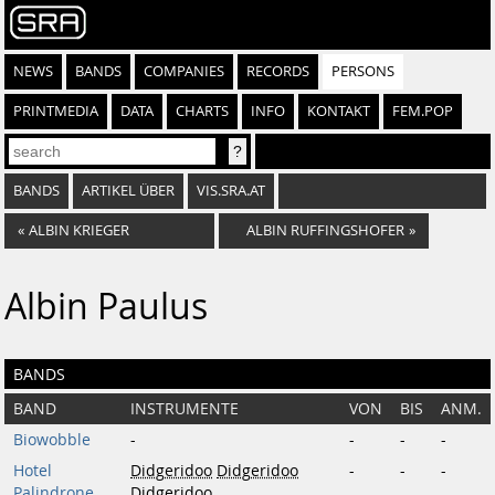
NEWS
BANDS
COMPANIES
RECORDS
PERSONS
PRINTMEDIA
DATA
CHARTS
INFO
KONTAKT
FEM.POP
BANDS
ARTIKEL ÜBER
VIS.SRA.AT
«
ALBIN KRIEGER
ALBIN RUFFINGSHOFER
»
Albin Paulus
BANDS
BAND
INSTRUMENTE
VON
BIS
ANM.
Biowobble
-
-
-
-
Hotel
Didgeridoo
Didgeridoo
-
-
-
Palindrone
Didgeridoo