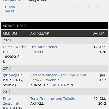
Tempus
-
-
-
-
Transit
ARTIKEL ÜBER
MEDIUM
ARTIKEL/ART
DATUM
2020
Falter - Woche
Der Zaubertöner
17. Apr.
Issue:
ARTIKEL
2020
16/2020, Seite
8
2017
gfk Magazin
Veranstaltungen - The Cimi Schulz
Jan.
Issue: 01/17,
Show / Biowobble
2017
Seite 23
KURZARTIKEL MIT TERMIN
2012
Falter -
Torte, Trommel und Toilette
10. Okt.
Zeitschrift
ARTIKEL
2012
Issue: 41/12,