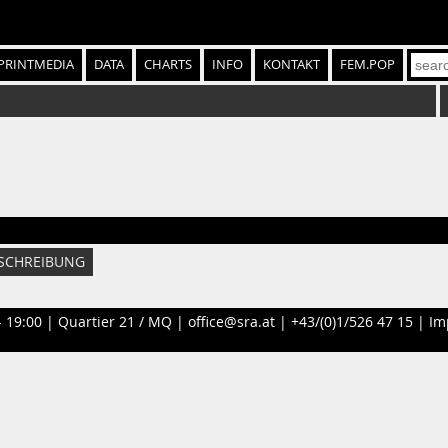
PRINTMEDIA
DATA
CHARTS
INFO
KONTAKT
FEM.POP
SCHREIBUNG
- 19:00 |
Quartier 21 / MQ
|
office@sra.at
|
+43/(0)1/526 47 15
|
Im