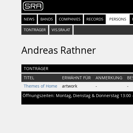
NEWS
BANDS
COMPANIES
RECORDS
PERSONS
TONTRÄGER
VIS.SRA.AT
Andreas Rathner
TONTRÄGER
TITEL
ERWÄHNT FÜR
ANMERKUNG
BE
Themes of Home
artwork
-
-
Öffnungszeiten: Montag, Dienstag & Donnerstag 13:00 