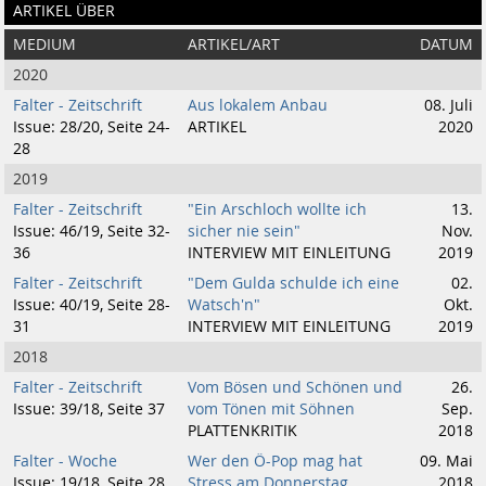
ARTIKEL ÜBER
MEDIUM
ARTIKEL/ART
DATUM
2020
Falter - Zeitschrift
Aus lokalem Anbau
08. Juli
Issue: 28/20, Seite 24-
ARTIKEL
2020
28
2019
Falter - Zeitschrift
"Ein Arschloch wollte ich
13.
Issue: 46/19, Seite 32-
sicher nie sein"
Nov.
36
INTERVIEW MIT EINLEITUNG
2019
Falter - Zeitschrift
"Dem Gulda schulde ich eine
02.
Issue: 40/19, Seite 28-
Watsch'n"
Okt.
31
INTERVIEW MIT EINLEITUNG
2019
2018
Falter - Zeitschrift
Vom Bösen und Schönen und
26.
Issue: 39/18, Seite 37
vom Tönen mit Söhnen
Sep.
PLATTENKRITIK
2018
Falter - Woche
Wer den Ö-Pop mag hat
09. Mai
Issue: 19/18, Seite 28
Stress am Donnerstag
2018