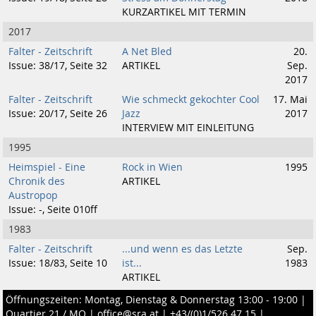
KURZARTIKEL MIT TERMIN
2017
Falter - Zeitschrift
A Net Bled
20.
Issue: 38/17, Seite 32
ARTIKEL
Sep.
2017
Falter - Zeitschrift
Wie schmeckt gekochter Cool
17. Mai
Issue: 20/17, Seite 26
Jazz
2017
INTERVIEW MIT EINLEITUNG
1995
Heimspiel - Eine
Rock in Wien
1995
Chronik des
ARTIKEL
Austropop
Issue: -, Seite 010ff
1983
Falter - Zeitschrift
...und wenn es das Letzte
Sep.
Issue: 18/83, Seite 10
ist...
1983
ARTIKEL
Öffnungszeiten: Montag, Dienstag & Donnerstag 13:00 - 19:00 |
Quartier 21 / MQ
|
office@sra.at
|
+43/(0)1/526 47 15
|