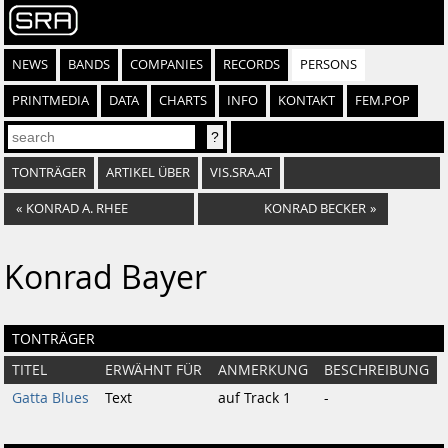
NEWS
BANDS
COMPANIES
RECORDS
PERSONS
PRINTMEDIA
DATA
CHARTS
INFO
KONTAKT
FEM.POP
TONTRÄGER
ARTIKEL ÜBER
VIS.SRA.AT
«
KONRAD A. RHEE
KONRAD BECKER
»
Konrad Bayer
TONTRÄGER
TITEL
ERWÄHNT FÜR
ANMERKUNG
BESCHREIBUNG
Gatta Blues
Text
auf Track 1
-