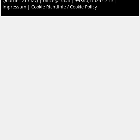
Quartier 21 / MQ
|
office@sra.at
|
+43/(0)1/526 47 15
|
Impressum
|
Cookie Richtlinie / Cookie Policy