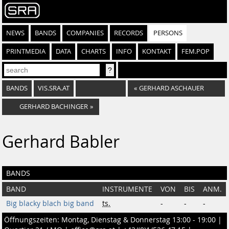
NEWS
BANDS
COMPANIES
RECORDS
PERSONS
PRINTMEDIA
DATA
CHARTS
INFO
KONTAKT
FEM.POP
BANDS
VIS.SRA.AT
«
GERHARD ASCHAUER
GERHARD BACHINGER
»
Gerhard Babler
BANDS
BAND
INSTRUMENTE
VON
BIS
ANM.
Big blacky blach big band
ts.
-
-
-
Öffnungszeiten: Montag, Dienstag & Donnerstag 13:00 - 19:00 |