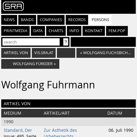
NEWS
BANDS
COMPANIES
RECORDS
PERSONS
PRINTMEDIA
DATA
CHARTS
INFO
KONTAKT
FEM.POP
ARTIKEL VON
VIS.SRA.AT
«
WOLFGANG FUCHSBICHLER
WOLFGANG FÜREDER
»
Wolfgang Fuhrmann
ARTIKEL VON
MEDIUM
ARTIKEL/ART
DATUM
1990
Standard, Der
Zur Ästhetik des
06. Juli 1990
Issue: 495, Seite
Urheberrechts