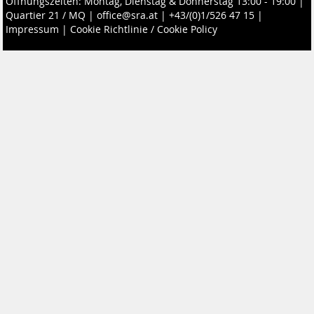
Öffnungszeiten: Montag, Dienstag & Donnerstag 13:00 - 19:00 |
Quartier 21 / MQ
|
office@sra.at
|
+43/(0)1/526 47 15
|
Impressum
|
Cookie Richtlinie / Cookie Policy