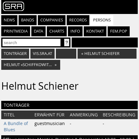
NEWS
BANDS
COMPANIES
RECORDS
PERSONS
PRINTMEDIA
DATA
CHARTS
INFO
KONTAKT
FEM.POP
TONTRÄGER
VIS.SRA.AT
«
HELMUT SCHIEFER
HELMUT «SCHIFFKOWITZ» RÖHRLING
»
Helmut Schiener
TONTRÄGER
TITEL
ERWÄHNT FÜR
ANMERKUNG
BESCHREIBUNG
A Bundle of
guestmusician
-
-
Blues