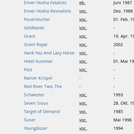
Enver Hoxha Fatalists
eb.
Juni 1987
Enver Hoxha Revivalists
voc.
Dez. 1988
Feuerlöscher
voc.
01. Feb. 1
Goldkante
voc.
-
Grant
voc.
19. Apr. 1
Grant Royal
voc.
2002
Hank You And Lazy Horse
voc.
-
Hotel Kummer
voc.
01. Mai 1
Post
voc.
-
Rainer Krispel
-
-
Red River Two, The
-
-
Schwester
voc.
1993
Seven Sioux
voc.
28. Okt. 1
Target of Demand
voc.
1985
Tuner
voc.
Mai 1996
Youngdozer
voc.
1994