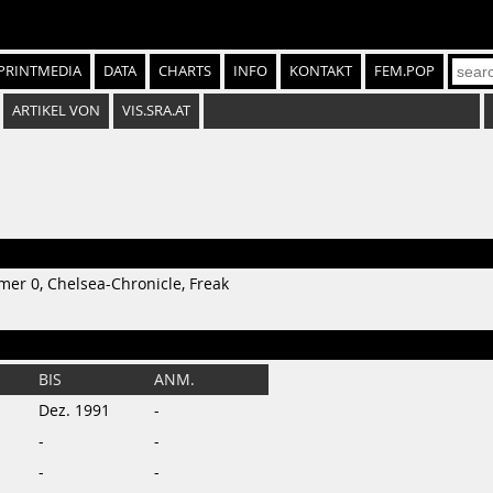
PRINTMEDIA
DATA
CHARTS
INFO
KONTAKT
FEM.POP
ARTIKEL VON
VIS.SRA.AT
mer 0, Chelsea-Chronicle, Freak
BIS
ANM.
Dez. 1991
-
-
-
-
-