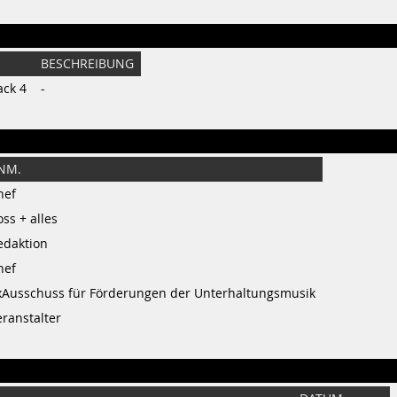
BESCHREIBUNG
ack 4
-
NM.
hef
ss + alles
edaktion
hef
xAusschuss für Förderungen der Unterhaltungsmusik
eranstalter