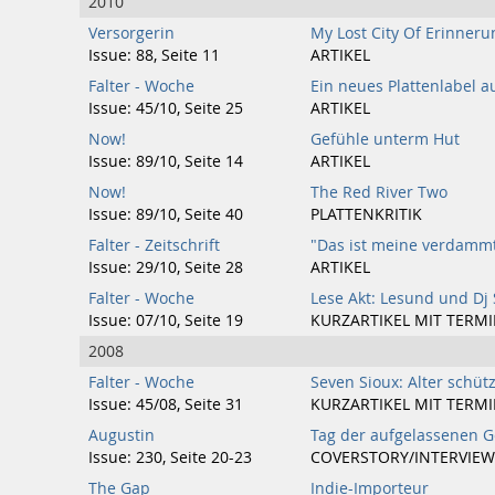
2010
Versorgerin
My Lost City Of Erinneru
Issue: 88, Seite 11
ARTIKEL
Falter - Woche
Ein neues Plattenlabel au
Issue: 45/10, Seite 25
ARTIKEL
Now!
Gefühle unterm Hut
Issue: 89/10, Seite 14
ARTIKEL
Now!
The Red River Two
Issue: 89/10, Seite 40
PLATTENKRITIK
Falter - Zeitschrift
"Das ist meine verdammt
Issue: 29/10, Seite 28
ARTIKEL
Falter - Woche
Lese Akt: Lesund und Dj 
Issue: 07/10, Seite 19
KURZARTIKEL MIT TERM
2008
Falter - Woche
Seven Sioux: Alter schüt
Issue: 45/08, Seite 31
KURZARTIKEL MIT TERM
Augustin
Tag der aufgelassenen 
Issue: 230, Seite 20-23
COVERSTORY/INTERVIEW
The Gap
Indie-Importeur