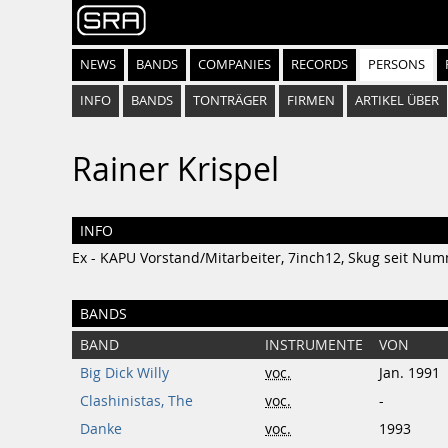
NEWS
BANDS
COMPANIES
RECORDS
PERSONS
INFO
BANDS
TONTRÄGER
FIRMEN
ARTIKEL ÜBER
Rainer Krispel
INFO
Ex - KAPU Vorstand/Mitarbeiter, 7inch12, Skug seit Num
BANDS
BAND
INSTRUMENTE
VON
Big Dick Willy
voc.
Jan. 1991
Clashinistas, The
voc.
-
Danke
voc.
1993