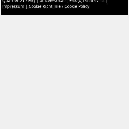
Quartier 21 / MQ
|
office@sra.at
|
+43/(0)1/526 47 15
|
Impressum
|
Cookie Richtlinie / Cookie Policy