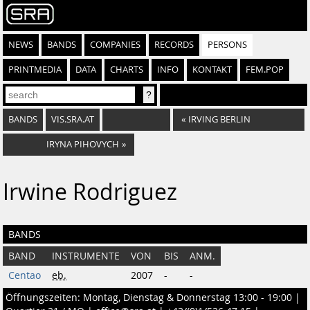
NEWS
BANDS
COMPANIES
RECORDS
PERSONS
PRINTMEDIA
DATA
CHARTS
INFO
KONTAKT
FEM.POP
BANDS
VIS.SRA.AT
«
IRVING BERLIN
IRYNA PIHOVYCH
»
Irwine Rodriguez
BANDS
BAND
INSTRUMENTE
VON
BIS
ANM.
Centao
eb.
2007
-
-
Öffnungszeiten: Montag, Dienstag & Donnerstag 13:00 - 19:00 |