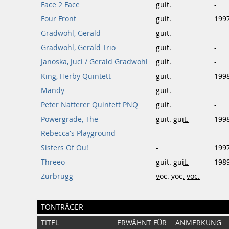
Face 2 Face
guit.
-
Four Front
guit.
199
Gradwohl, Gerald
guit.
-
Gradwohl, Gerald Trio
guit.
-
Janoska, Juci / Gerald Gradwohl
guit.
-
King, Herby Quintett
guit.
199
Mandy
guit.
-
Peter Natterer Quintett PNQ
guit.
-
Powergrade, The
guit.
guit.
199
Rebecca's Playground
-
-
Sisters Of Ou!
-
199
Threeo
guit.
guit.
198
Zurbrügg
voc.
voc.
voc.
-
TONTRÄGER
TITEL
ERWÄHNT FÜR
ANMERKUNG