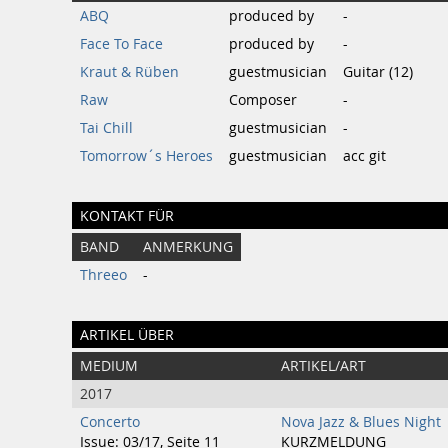
ABQ
produced by
-
Face To Face
produced by
-
Kraut & Rüben
guestmusician
Guitar (12)
Raw
Composer
-
Tai Chill
guestmusician
-
Tomorrow´s Heroes
guestmusician
acc git
KONTAKT FÜR
BAND
ANMERKUNG
Threeo
-
ARTIKEL ÜBER
MEDIUM
ARTIKEL/ART
2017
Concerto
Nova Jazz & Blues Night
Issue: 03/17, Seite 11
KURZMELDUNG