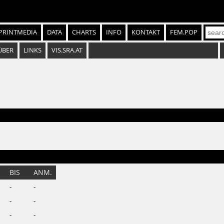
PRINTMEDIA
DATA
CHARTS
INFO
KONTAKT
FEM.POP
ÜBER
LINKS
VIS.SRA.AT
N
BIS
ANM.
-
-
-
-
-
-