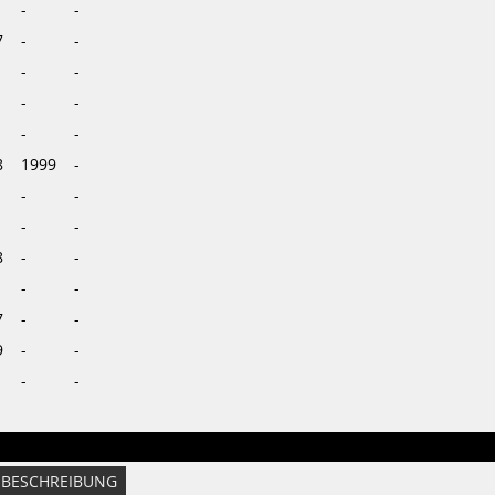
-
-
7
-
-
-
-
-
-
-
-
8
1999
-
-
-
-
-
8
-
-
-
-
7
-
-
9
-
-
-
-
BESCHREIBUNG