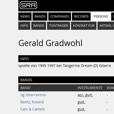
NEWS
BANDS
COMPANIES
RECORDS
PERSONS
INFO
BANDS
TONTRÄGER
KONTAKT FÜR
ARTIKEL 
Gerald Gradwohl
INFO
spielte von 1995-1997 bei Tangerine Dream (D) Gitarre
BANDS
BAND
INSTRUMENTE
VO
3g-Gitarrentrio
acc. guit.
-
Bentz, Roland
guit.
-
Cats & Camels
guit.
-