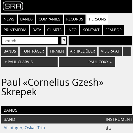
NEWS
BANDS
COMPANIES
RECORDS
PERSONS
PRINTMEDIA
DATA
CHARTS
INFO
KONTAKT
FEM.POP
BANDS
TONTRÄGER
FIRMEN
ARTIKEL ÜBER
VIS.SRA.AT
«
PAUL CLARVIS
PAUL COXX
»
Paul «Cornelius Gzesh»
Skrepek
BANDS
BAND
INSTRUMENT
Aichinger, Oskar Trio
dr.