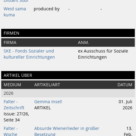
Distant Soul
Weid sama
produced by
-
-
kuma
FIRMEN
FIRMA
ANM.
SKE - Fonds Sozialer und
ex Ausschuss für Soziale
kultureller Einrichtungen
Einrichtungen
ARTIKEL ÜBER
MEDIUM
ARTIKEL/ART
DATUM
2026
Falter -
Gemma Insel!
01. Juli
Zeitschrift
ARTIKEL
2026
Issue: 27/26,
Seite 34
Falter -
Absurde Wienerlieder in großer
13.
Woche
Besetzung
Feb.