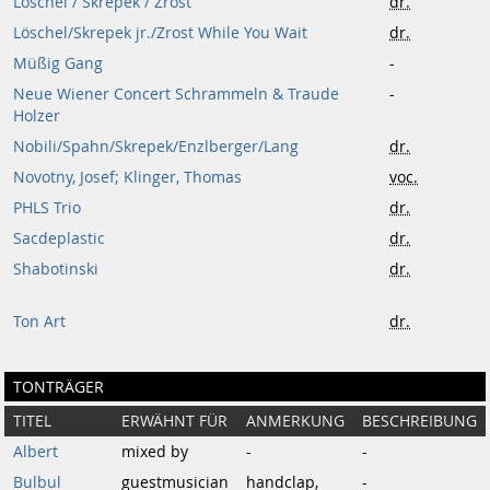
Löschel / Skrepek / Zrost
dr.
Löschel/Skrepek jr./Zrost While You Wait
dr.
Müßig Gang
-
Neue Wiener Concert Schrammeln & Traude
-
Holzer
Nobili/Spahn/Skrepek/Enzlberger/Lang
dr.
Novotny, Josef; Klinger, Thomas
voc.
PHLS Trio
dr.
Sacdeplastic
dr.
Shabotinski
dr.
Ton Art
dr.
TONTRÄGER
TITEL
ERWÄHNT FÜR
ANMERKUNG
BESCHREIBUNG
Albert
mixed by
-
-
Bulbul
guestmusician
handclap,
-