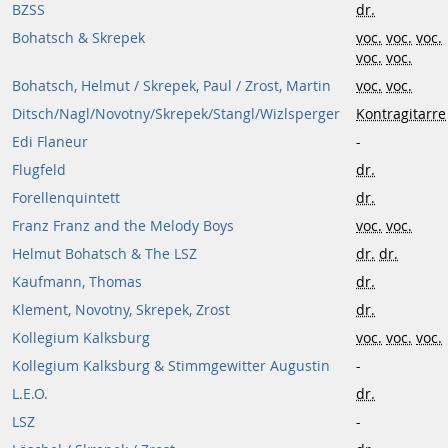
BZSS
dr.
Bohatsch & Skrepek
voc.
voc.
voc.
voc.
voc.
Bohatsch, Helmut / Skrepek, Paul / Zrost, Martin
voc.
voc.
Ditsch/Nagl/Novotny/Skrepek/Stangl/Wizlsperger
Kontragitarre
Edi Flaneur
-
Flugfeld
dr.
Forellenquintett
dr.
Franz Franz and the Melody Boys
voc.
voc.
Helmut Bohatsch & The LSZ
dr.
dr.
Kaufmann, Thomas
dr.
Klement, Novotny, Skrepek, Zrost
dr.
Kollegium Kalksburg
voc.
voc.
voc.
Kollegium Kalksburg & Stimmgewitter Augustin
-
L.E.O.
dr.
LSZ
-