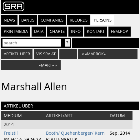
NEWS
BANDS
COMPANIES
RECORDS
PERSONS
PRINTMEDIA
DATA
CHARTS
INFO
KONTAKT
FEM.POP
ARTIKEL ÜBER
VIS.SRA.AT
«
«MARROK»
«MART»
»
Marshall Allen
ARTIKEL ÜBER
MEDIUM
ARTIKEL/ART
DATUM
2014
Freistil
Booth/ Quehenberger/ Kern
Sep. 2014
Issue: 56, Seite 28
PLATTENKRITIK