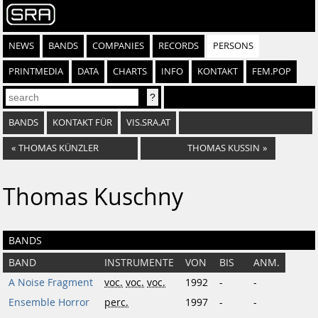
NEWS
BANDS
COMPANIES
RECORDS
PERSONS
PRINTMEDIA
DATA
CHARTS
INFO
KONTAKT
FEM.POP
BANDS
KONTAKT FÜR
VIS.SRA.AT
«
THOMAS KÜNZLER
THOMAS KUSSIN
»
Thomas Kuschny
BANDS
BAND
INSTRUMENTE
VON
BIS
ANM.
A Noise Fragment
voc.
voc.
voc.
1992
-
-
Ensemble Horror
perc.
1997
-
-