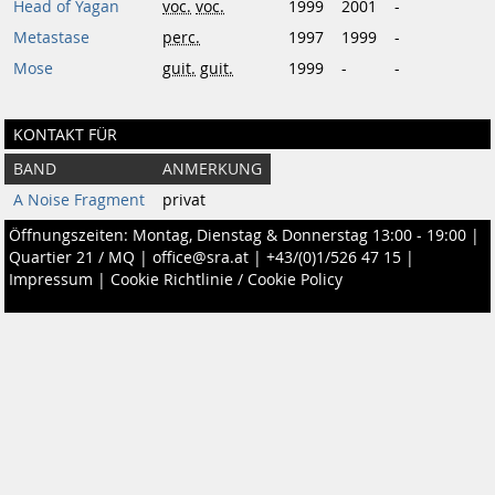
Head of Yagan
voc.
voc.
1999
2001
-
Metastase
perc.
1997
1999
-
Mose
guit.
guit.
1999
-
-
KONTAKT FÜR
BAND
ANMERKUNG
A Noise Fragment
privat
Öffnungszeiten: Montag, Dienstag & Donnerstag 13:00 - 19:00 |
Quartier 21 / MQ
|
office@sra.at
|
+43/(0)1/526 47 15
|
Impressum
|
Cookie Richtlinie / Cookie Policy