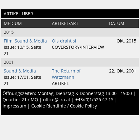
ARTIKEL ÜBER
MEDIUM
ARTIKEL/ART
DATUM
2015
Film, Sound & Media
Ois draht si
Okt. 2015
Issue: 10/15, Seite
COVERSTORY/INTERVIEW
21
2001
Sound & Media
The Return of
22. Okt. 2001
Issue: 17/01, Seite
Watzmann
21
ARTIKEL
Öffnungszeiten: Montag, Dienstag & Donnerstag 13:00 - 19:00 |
Quartier 21 / MQ
|
office@sra.at
|
+43/(0)1/526 47 15
|
Impressum
|
Cookie Richtlinie / Cookie Policy