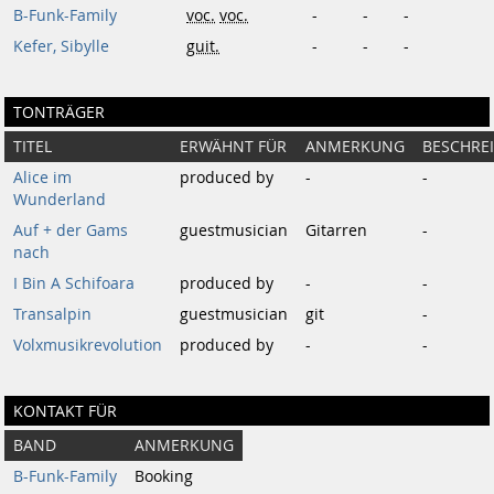
B-Funk-Family
voc.
voc.
-
-
-
Kefer, Sibylle
guit.
-
-
-
TONTRÄGER
TITEL
ERWÄHNT FÜR
ANMERKUNG
BESCHRE
Alice im
produced by
-
-
Wunderland
Auf + der Gams
guestmusician
Gitarren
-
nach
I Bin A Schifoara
produced by
-
-
Transalpin
guestmusician
git
-
Volxmusikrevolution
produced by
-
-
KONTAKT FÜR
BAND
ANMERKUNG
B-Funk-Family
Booking