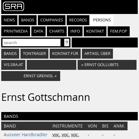
NEWS
BANDS
COMPANIES
RECORDS
PERSONS
PRINTMEDIA
DATA
CHARTS
INFO
KONTAKT
FEM.POP
BANDS
TONTRÄGER
KONTAKT FÜR
ARTIKEL ÜBER
VIS.SRA.AT
«
ERNST GOLLUBITS
ERNST GREINDL
»
Ernst Gottschmann
BANDS
BAND
INSTRUMENTE
VON
BIS
ANM.
Ausseer Hardbradler
voc.
voc.
voc.
-
-
-