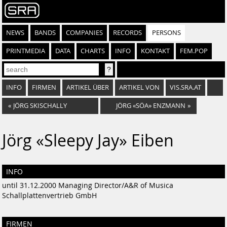
NEWS
BANDS
COMPANIES
RECORDS
PERSONS
PRINTMEDIA
DATA
CHARTS
INFO
KONTAKT
FEM.POP
INFO
FIRMEN
ARTIKEL ÜBER
ARTIKEL VON
VIS.SRA.AT
«
JÖRG SKISCHALLY
JÖRG «SÖA» ENZMANN
»
Jörg «Sleepy Jay» Eiben
INFO
until 31.12.2000 Managing Director/A&R of Musica
Schallplattenvertrieb GmbH
FIRMEN