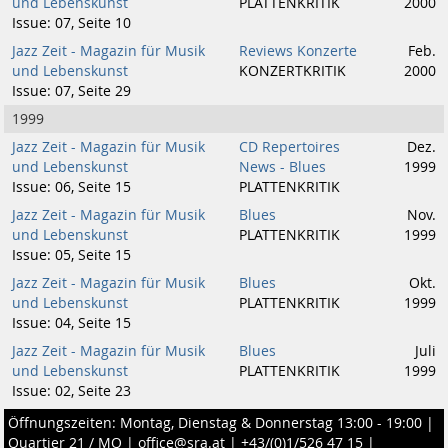
und Lebenskunst
PLATTENKRITIK
2000
Issue: 07, Seite 10
Jazz Zeit - Magazin für Musik
Reviews Konzerte
Feb.
und Lebenskunst
KONZERTKRITIK
2000
Issue: 07, Seite 29
1999
Jazz Zeit - Magazin für Musik
CD Repertoires
Dez.
und Lebenskunst
News - Blues
1999
Issue: 06, Seite 15
PLATTENKRITIK
Jazz Zeit - Magazin für Musik
Blues
Nov.
und Lebenskunst
PLATTENKRITIK
1999
Issue: 05, Seite 15
Jazz Zeit - Magazin für Musik
Blues
Okt.
und Lebenskunst
PLATTENKRITIK
1999
Issue: 04, Seite 15
Jazz Zeit - Magazin für Musik
Blues
Juli
und Lebenskunst
PLATTENKRITIK
1999
Issue: 02, Seite 23
Öffnungszeiten: Montag, Dienstag & Donnerstag 13:00 - 19:00 |
Quartier 21 / MQ
|
office@sra.at
|
+43/(0)1/526 47 15
|