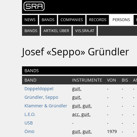
NEWS
BANDS
COMPANIES
RECORDS
PERSONS
BANDS
ARTIKEL ÜBER
VIS.SRA.AT
Josef «Seppo» Gründler
BANDS
BAND
INSTRUMENTE
VON
BIS
A
Doppeldoppel
guit.
-
-
-
Gründler, Seppo
guit.
-
-
-
Klammer & Gründler
guit.
guit.
-
-
-
L.E.O.
acc. guit.
-
-
-
USB
-
-
-
-
Ömö
guit.
guit.
1979
-
-