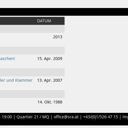
DATUM
2013
raschen!
15. Apr. 2009
dler und Klammer
13. Apr. 2007
14. Okt. 1988
- 19:00 |
Quartier 21 / MQ
|
office@sra.at
|
+43/(0)1/526 47 15
|
Im