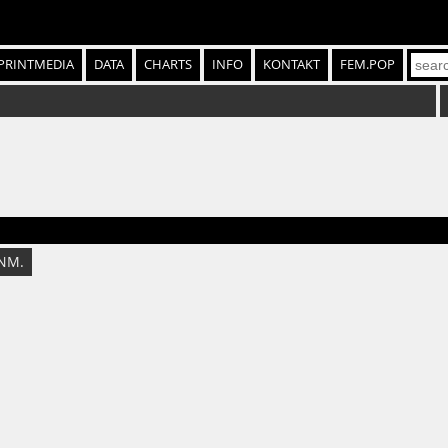
PRINTMEDIA
DATA
CHARTS
INFO
KONTAKT
FEM.POP
NM.