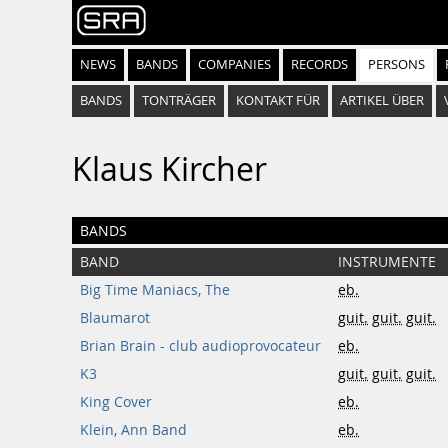
NEWS
BANDS
COMPANIES
RECORDS
PERSONS
BANDS
TONTRÄGER
KONTAKT FÜR
ARTIKEL ÜBER
Klaus Kircher
BANDS
BAND
INSTRUMENTE
Big Time Maniacs, The
eb.
Blaumarot
guit.
guit.
guit.
Brian Brain - club audioprovocateur
eb.
K3
guit.
guit.
guit.
King Cover
eb.
Klein, Ann Band
eb.