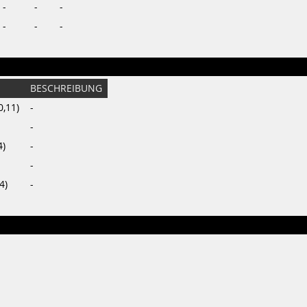
-
-
-
-
-
-
BESCHREIBUNG
0,11)
-
-
4)
-
-
4)
-