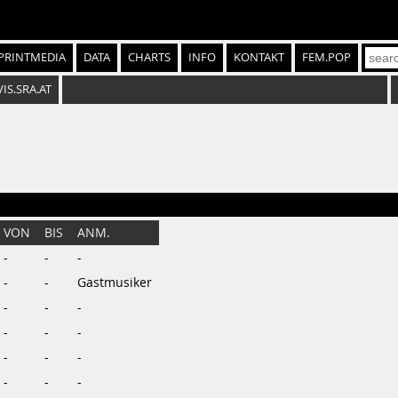
PRINTMEDIA
DATA
CHARTS
INFO
KONTAKT
FEM.POP
VIS.SRA.AT
VON
BIS
ANM.
-
-
-
-
-
Gastmusiker
-
-
-
-
-
-
-
-
-
-
-
-