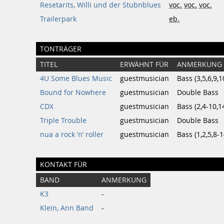
Resetarits, Willi und der Stubnblues
voc.
voc.
voc.
Trailerpark
eb.
TONTRÄGER
TITEL
ERWÄHNT FÜR
ANMERKUNG
4U Some Blues Music
guestmusician
Bass (3,5,6,9,1
Bound for Nowhere
guestmusician
Double Bass
CDX
guestmusician
Bass (2,4-10,1
Triple Trouble
guestmusician
Double Bass
nua a rock ’n’ roller
guestmusician
Bass (1,2,5,8-1
KONTAKT FÜR
BAND
ANMERKUNG
K3
-
Klein, Ann Band
-