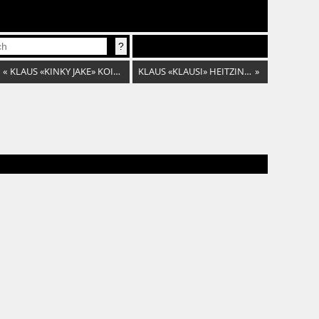
«
KLAUS «KINKY JAKE» KOINER
KLAUS «KLAUSI» HEITZINGER
»