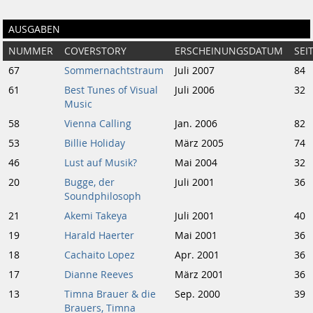
AUSGABEN
NUMMER
COVERSTORY
ERSCHEINUNGSDATUM
SEI
67
Sommernachtstraum
Juli 2007
84
61
Best Tunes of Visual
Juli 2006
32
Music
58
Vienna Calling
Jan. 2006
82
53
Billie Holiday
März 2005
74
46
Lust auf Musik?
Mai 2004
32
20
Bugge, der
Juli 2001
36
Soundphilosoph
21
Akemi Takeya
Juli 2001
40
19
Harald Haerter
Mai 2001
36
18
Cachaito Lopez
Apr. 2001
36
17
Dianne Reeves
März 2001
36
13
Timna Brauer & die
Sep. 2000
39
Brauers, Timna