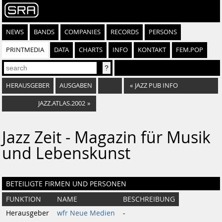
NEWS
BANDS
COMPANIES
RECORDS
PERSONS
PRINTMEDIA
DATA
CHARTS
INFO
KONTAKT
FEM.POP
HERAUSGEBER
AUSGABEN
«
JAZZ PUB INFO
JAZZ.ATLAS.2002
»
Jazz Zeit - Magazin für Musik
und Lebenskunst
BETEILIGTE FIRMEN UND PERSONEN
FUNKTION
NAME
BESCHREIBUNG
Herausgeber
wfr Neue Medien
-