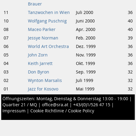
Brauer
11
Tanzwochen in Wien
Juli 2000
36
10
Wolfgang Puschnig
Juni 2000
40
08
Maceo Parker
Apr. 2000
40
07
Jessye Norman
Feb. 2000
39
06
World Art Orchestra
Dez. 1999
36
05
John Zorn
Nov. 1999
36
04
Keith Jarrett
Okt. 1999
36
03
Don Byron
Sep. 1999
32
02
Wynton Marsalis
Juli 1999
32
01
Jazz for Kosovo
Mai 1999
32
Öffnungszeiten: Montag, Dienstag & Donnerstag 13:00 - 19:00 |
Quartier 21 / MQ
|
office@sra.at
|
+43/(0)1/526 47 15
|
Impressum
|
Cookie Richtlinie / Cookie Policy