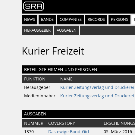
NEWS
BANDS
COMPANIES
RECORDS
PERSONS
HERAUSGEBER
AUSGABEN
Kurier Freizeit
BETEILIGTE FIRMEN UND PERSONEN
FUNKTION
NAME
Herausgeber
Kurier Zeitungsverlag und Druckerei
Medieninhaber
Kurier Zeitungsverlag und Druckerei
AUSGABEN
NUMMER
COVERSTORY
ERSCHEINUNG
1370
Das ewige Bond-Girl
05. März 2016