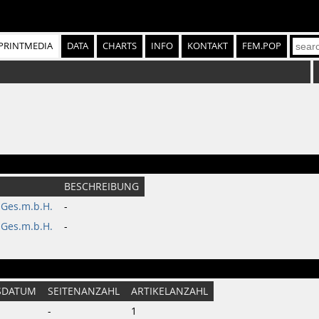
PRINTMEDIA
DATA
CHARTS
INFO
KONTAKT
FEM.POP
BESCHREIBUNG
 Ges.m.b.H.
-
 Ges.m.b.H.
-
SDATUM
SEITENANZAHL
ARTIKELANZAHL
-
1