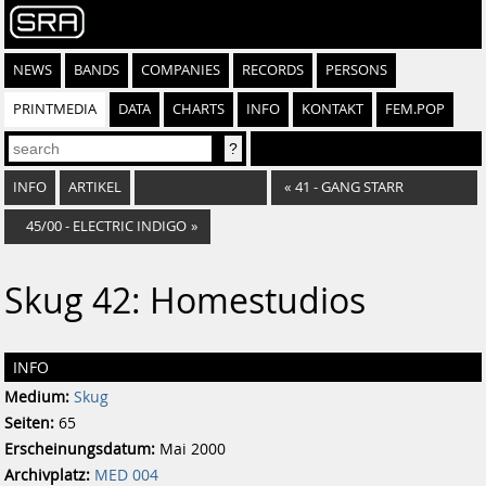
NEWS
BANDS
COMPANIES
RECORDS
PERSONS
PRINTMEDIA
DATA
CHARTS
INFO
KONTAKT
FEM.POP
INFO
ARTIKEL
«
41 - GANG STARR
45/00 - ELECTRIC INDIGO
»
Skug 42: Homestudios
INFO
Medium:
Skug
Seiten:
65
Erscheinungsdatum:
Mai 2000
Archivplatz:
MED 004