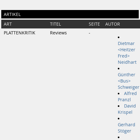
ARTIKEL
ART
TITEL
SEITE
AUTOR
PLATTENKRITIK
Reviews
-
Dietmar
<Heitzer
Fred>
Neidhart
Günther
<Bus>
Schweiger
Alfred
Pranzl
David
Krispel
Gerhard
Stöger