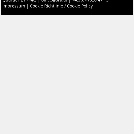
Quartier 21 / MQ
|
office@sra.at
|
+43/(0)1/526 47 15
|
Impressum
|
Cookie Richtlinie / Cookie Policy