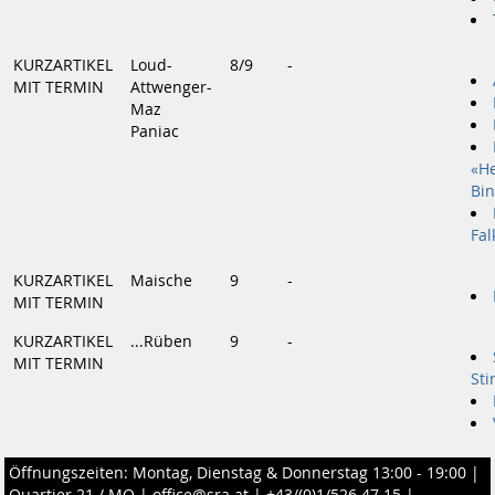
KURZARTIKEL
Loud-
8/9
-
MIT TERMIN
Attwenger-
Maz
Paniac
«H
Bi
Fal
KURZARTIKEL
Maische
9
-
MIT TERMIN
KURZARTIKEL
...Rüben
9
-
MIT TERMIN
Sti
Öffnungszeiten: Montag, Dienstag & Donnerstag 13:00 - 19:00 |