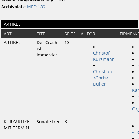
Archivplatz:
MED 189
ARTIKEL
ART
TITEL
SEITE
AUTOR
FIRMEN/
ARTIKEL
Der Crash
13
ist
Christof
immerdar
Kurzmann
Christian
<Chris>
Duller
Ka
Org
KURZARTIKEL
Sonate frei
8
-
MIT TERMIN
«Ha