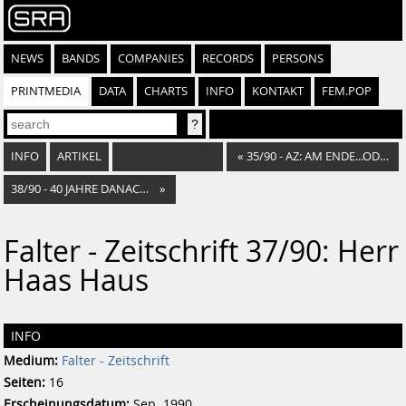
NEWS
BANDS
COMPANIES
RECORDS
PERSONS
PRINTMEDIA
DATA
CHARTS
INFO
KONTAKT
FEM.POP
INFO
ARTIKEL
«
35/90 - AZ: AM ENDE...ODER NICHT?
38/90 - 40 JAHRE DANACH FRANZ OLAH
»
Falter - Zeitschrift 37/90: Herr
Haas Haus
INFO
Medium:
Falter - Zeitschrift
Seiten:
16
Erscheinungsdatum:
Sep. 1990