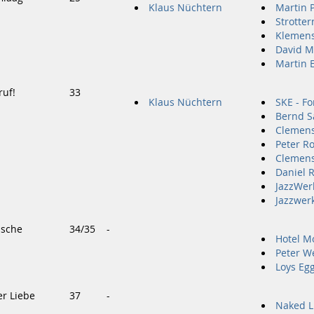
Klaus Nüchtern
Martin 
Strotter
Klemens
David M
Martin 
ruf!
33
Klaus Nüchtern
SKE - F
Bernd S
Clemens
Peter R
Clemens
Daniel R
JazzWerk
Jazzwer
usche
34/35
-
Hotel M
Peter W
Loys Eg
er Liebe
37
-
Naked 