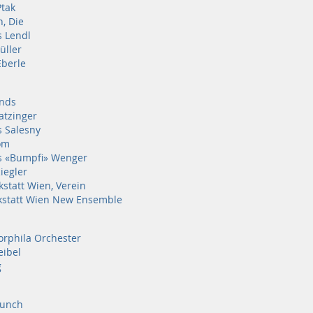
Ptak
n, Die
 Lendl
üller
Eberle
onds
atzinger
 Salesny
om
 «Bumpfi» Wenger
iegler
statt Wien, Verein
kstatt Wien New Ensemble
orphila Orchester
eibel
g
Lunch