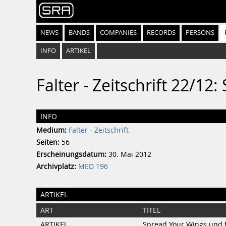
NEWS
BANDS
COMPANIES
RECORDS
PERSONS
INFO
ARTIKEL
Falter - Zeitschrift 22/1
INFO
Medium:
Falter - Zeitschrift
Seiten:
56
Erscheinungsdatum:
30. Mai 2012
Archivplatz:
MED 196
ARTIKEL
ART
TITEL
ARTIKEL
Spread Your Wings und f