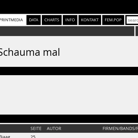
PRINTMEDIA
DATA
CHARTS
INFO
KONTAKT
FEM.POP
2: Schauma mal
SEITE
AUTOR
FIRMEN/BANDS/
liaag
25