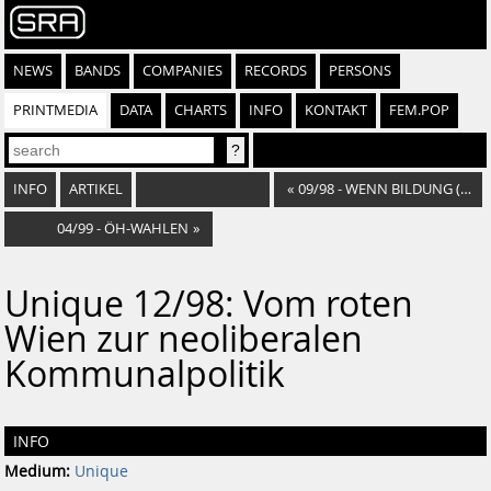
NEWS
BANDS
COMPANIES
RECORDS
PERSONS
PRINTMEDIA
DATA
CHARTS
INFO
KONTAKT
FEM.POP
INFO
ARTIKEL
«
09/98 - WENN BILDUNG (NACH) BADEN GEHT
04/99 - ÖH-WAHLEN
»
Unique 12/98: Vom roten
Wien zur neoliberalen
Kommunalpolitik
INFO
Medium:
Unique