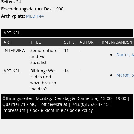
Seiten:
24
Erscheinungsdatum:
Dez. 1998
Archivplatz:
MED 144
ARTIKEL
ART
TITEL
SEITE
AUTOR
FIRMEN/BANDS/
INTERVIEW
Seniorenhörer
11
-
Dorfer, A
und Ex-
Sozialist
ARTIKEL
Bildung: Wos
14
-
Maron, S
is des und
wozu brauch
ma des?
Öffnungszeiten: Montag, Dienstag & Donnerstag 13:00 - 19:00 |
Quartier 21 / MQ
|
office@sra.at
|
+43/(0)1/526 47 15
|
Impressum
|
Cookie Richtlinie / Cookie Policy