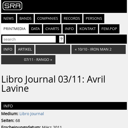
NEWS
BANDS
COMPANIES
RECORDS
PERSONS
PRINTMEDIA
DATA
CHARTS
INFO
KONTAKT
FEM.POP
INFO
ARTIKEL
«
10/10 - IRON MAN 2
07/11 - RANGO
»
Libro Journal 03/11: Avril
Lavine
INFO
Medium:
Libro Journal
Seiten:
68
Erscheinungsdatum:
März 2011