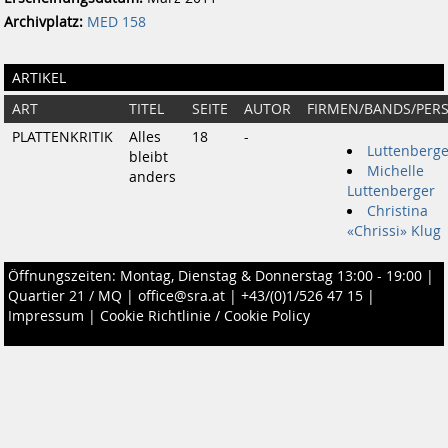
Archivplatz:
MED 158
ARTIKEL
ART
TITEL
SEITE
AUTOR
FIRMEN/BANDS/PER
PLATTENKRITIK
Alles
18
-
Luttenberge
bleibt
Michelle
anders
Luttenberger
Christina
«Chrissi» Klug
Öffnungszeiten: Montag, Dienstag & Donnerstag 13:00 - 19:00 |
Quartier 21 / MQ
|
office@sra.at
|
+43/(0)1/526 47 15
|
Impressum
|
Cookie Richtlinie / Cookie Policy