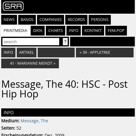
NEWS
BANDS
COMPANIES
RECORDS
PERSONS
PRINTMEDIA
DATA
CHARTS
INFO
KONTAKT
FEM.POP
INFO
ARTIKEL
«
39 - APPLETREE
41 - MARIANNE MENDT
»
Message, The 40: HSC - Post
Hip Hop
INFO
Medium:
Message, The
Seiten:
52
Erscheinungsdatum:
Dez. 2009