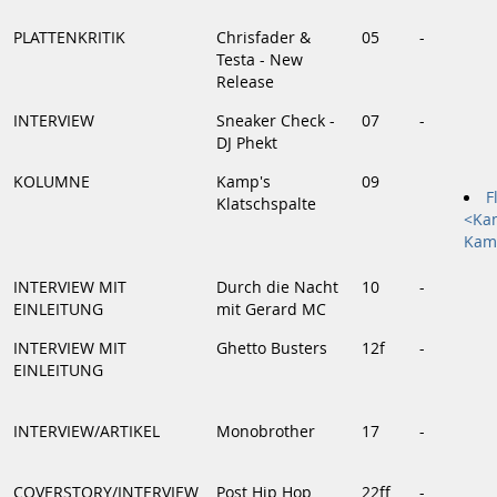
PLATTENKRITIK
Chrisfader &
05
-
Testa - New
Release
INTERVIEW
Sneaker Check -
07
-
DJ Phekt
KOLUMNE
Kamp's
09
F
Klatschspalte
<Ka
Kam
INTERVIEW MIT
Durch die Nacht
10
-
EINLEITUNG
mit Gerard MC
INTERVIEW MIT
Ghetto Busters
12f
-
EINLEITUNG
INTERVIEW/ARTIKEL
Monobrother
17
-
COVERSTORY/INTERVIEW
Post Hip Hop
22ff
-