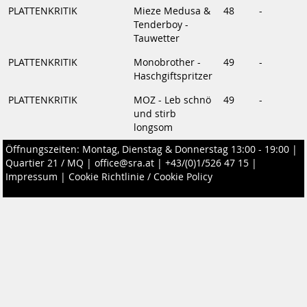
PLATTENKRITIK
Mieze Medusa &
48
-
Tenderboy -
Tauwetter
PLATTENKRITIK
Monobrother -
49
-
Haschgiftspritzer
PLATTENKRITIK
MOZ - Leb schnö
49
-
und stirb
longsom
Öffnungszeiten: Montag, Dienstag & Donnerstag 13:00 - 19:00 |
Quartier 21 / MQ
|
office@sra.at
|
+43/(0)1/526 47 15
|
Impressum
|
Cookie Richtlinie / Cookie Policy