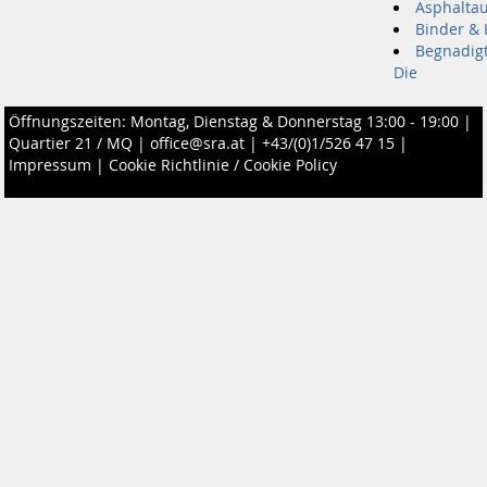
Asphaltau
Binder & 
Begnadig
Die
Öffnungszeiten: Montag, Dienstag & Donnerstag 13:00 - 19:00 |
Quartier 21 / MQ
|
office@sra.at
|
+43/(0)1/526 47 15
|
Impressum
|
Cookie Richtlinie / Cookie Policy