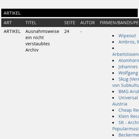
ARTIKEL
ART
TITEL
SEITE
AUTOR
FIRMEN/BANDS/P
ARTIKEL
Ausnahmsweise
24
-
Wipeout
ein nicht
Ambros, 
verstaubtes
Archiv
Arbeitslose
Atomhör
Johannes
Wolfgang 
Skug (Ver
von Subkultu
BMG Ario
Universa
Austria
Cheap Re
Klein Rec
SR - Archi
Popularmusi
Beckerme