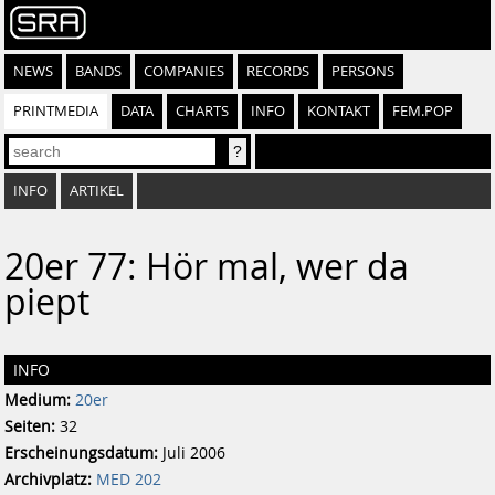
NEWS
BANDS
COMPANIES
RECORDS
PERSONS
PRINTMEDIA
DATA
CHARTS
INFO
KONTAKT
FEM.POP
INFO
ARTIKEL
20er 77: Hör mal, wer da
piept
INFO
Medium:
20er
Seiten:
32
Erscheinungsdatum:
Juli 2006
Archivplatz:
MED 202