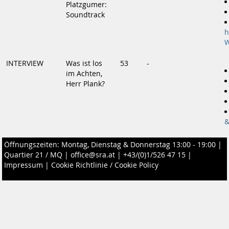
Platzgumer:
Soundtrack
h
W
INTERVIEW
Was ist los
53
-
im Achten,
Herr Plank?
&
Öffnungszeiten: Montag, Dienstag & Donnerstag 13:00 - 19:00 |
Quartier 21 / MQ
|
office@sra.at
|
+43/(0)1/526 47 15
|
Impressum
|
Cookie Richtlinie / Cookie Policy