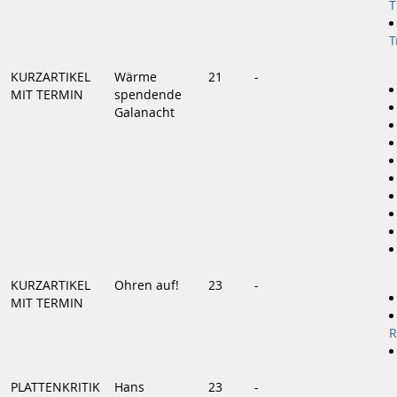
T
T
KURZARTIKEL
Wärme
21
-
MIT TERMIN
spendende
Galanacht
KURZARTIKEL
Ohren auf!
23
-
MIT TERMIN
R
PLATTENKRITIK
Hans
23
-