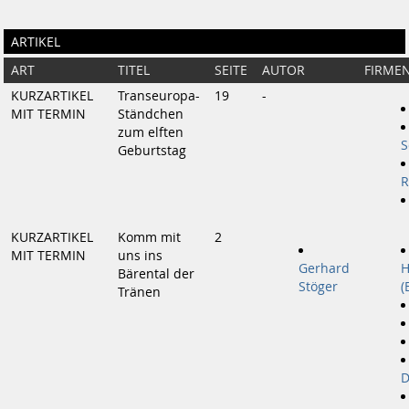
ARTIKEL
ART
TITEL
SEITE
AUTOR
FIRME
KURZARTIKEL
Transeuropa-
19
-
MIT TERMIN
Ständchen
zum elften
S
Geburtstag
R
KURZARTIKEL
Komm mit
2
MIT TERMIN
uns ins
Gerhard
H
Bärental der
Stöger
(
Tränen
D