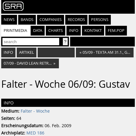
NEWS
BANDS
COMPANIES
RECORDS
PERSONS
PRINTMEDIA
DATA
CHARTS
INFO
KONTAKT
FEM.POP
INFO
ARTIKEL
«
05/09 - TEXTA AM 31.1., GASOMETER
07/09 - DAVID LEAN RETROSPEKTIVE: LAWRENCE OF ARABIA
»
Falter - Woche 06/09: Gustav
INFO
Medium:
Falter - Woche
Seiten:
64
Erscheinungsdatum:
06. Feb. 2009
Archivplatz:
MED 186