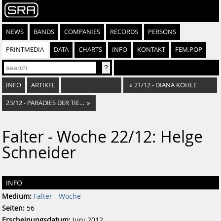
NEWS
BANDS
COMPANIES
RECORDS
PERSONS
PRINTMEDIA
DATA
CHARTS
INFO
KONTAKT
FEM.POP
INFO
ARTIKEL
«
21/12 - DIANA KÖHLE
23/12 - PARADIES DER TIERE
»
Falter - Woche 22/12: Helge
Schneider
INFO
Medium:
Falter - Woche
Seiten:
56
Erscheinungsdatum:
Juni 2012