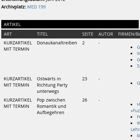
Archivplatz:
MED 199
ARTIKEL
ART
TITEL
SEITE
AUTOR
FIRMEN/B
KURZARTIKEL
Donaukanaltreiben
2
-
G
MIT TERMIN
V
G
5
KURZARTIKEL
Ostwärts in
23
-
G
MIT TERMIN
Richtung Party
unterwegs
KURZARTIKEL
Pop zwischen
26
-
H
MIT TERMIN
Romantik und
«Fu
Aufbegehren
F
W
Leh
M