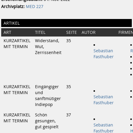
Archivplatz:
MED 227
ARTIKEL
ART
TITEL
SEITE
AUTOR
FIRME
KURZARTIKEL
Widerstand,
35
MIT TERMIN
Wut,
Sebastian
R
Zerrissenheit
Fasthuber
KURZARTIKEL
Eingängiger
35
MIT TERMIN
und
Sebastian
sanftmütiger
Fasthuber
Indiepop
KURZARTIKEL
Schön
37
MIT TERMIN
gesungen,
Sebastian
gut gespielt
Fasthuber
H