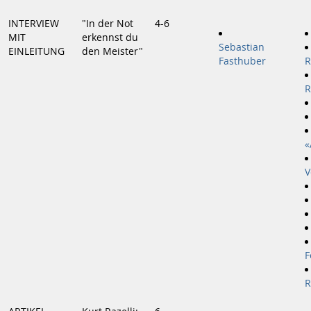
INTERVIEW
"In der Not
4-6
MIT
erkennst du
Sebastian
EINLEITUNG
den Meister"
Fasthuber
R
R
«
V
F
R