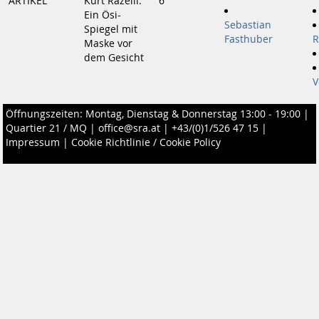
ARTIKEL
Kurt Razelli:
6
Ein Ösi-
Sebastian
Spiegel mit
Fasthuber
R
Maske vor
dem Gesicht
V
Öffnungszeiten: Montag, Dienstag & Donnerstag 13:00 - 19:00 |
Quartier 21 / MQ
|
office@sra.at
|
+43/(0)1/526 47 15
|
Impressum
|
Cookie Richtlinie / Cookie Policy