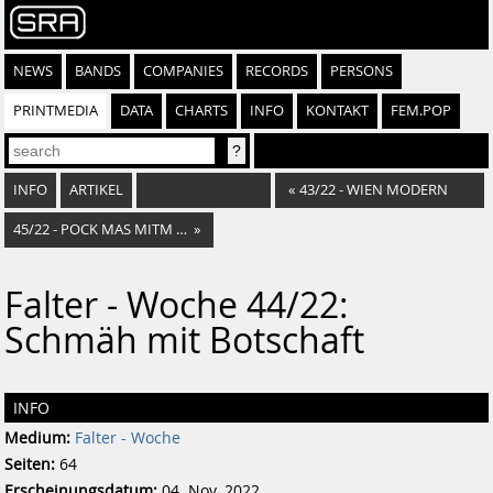
NEWS
BANDS
COMPANIES
RECORDS
PERSONS
PRINTMEDIA
DATA
CHARTS
INFO
KONTAKT
FEM.POP
INFO
ARTIKEL
«
43/22 - WIEN MODERN
45/22 - POCK MAS MITM SCHMÄH
»
Falter - Woche 44/22:
Schmäh mit Botschaft
INFO
Medium:
Falter - Woche
Seiten:
64
Erscheinungsdatum:
04. Nov. 2022