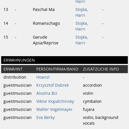
Harri
13
-
Paschal Ma
Stojka,
-
Harri
14
-
Romanschago
Stojka,
-
Harri
15
-
Garude
Stojka,
-
Apsa/Reprise
Harri
ERWÄHNUNGEN
ERWÄHNT
PERSON/FIRMA/BAND
ZUSÄTZLICHE INFO
distribution
Hoanzl
-
guestmusician
Krzysztof Dobrek
accordion
guestmusician
Aliosha Biz
violin
guestmusician
Viktor Kopatchinsky
cymbalon
guestmusician
Walter Vogelmayer
fujara
guestmusician
Eva Berky
violin, background
vocals