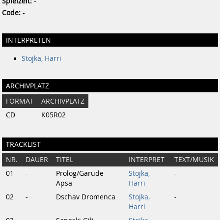
Spielzeit:
-
Code:
-
INTERPRETEN
Stojka, Harri
ARCHIVPLATZ
FORMAT
ARCHIVPLATZ
CD
K05R02
TRACKLIST
NR.
DAUER
TITEL
INTERPRET
TEXT/MUSIK
01
-
Prolog/Garude
Stojka,
-
Apsa
Harri
02
-
Dschav Dromenca
Stojka,
-
Harri