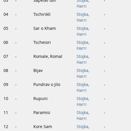
03
-
Sapeski Gili
Stojka,
-
Harri
04
-
Tschirikli
Stojka,
-
Harri
05
-
Sar o Kham
Stojka,
-
Harri
06
-
Tscheiori
Stojka,
-
Harri
07
-
Romale, Romal
Stojka,
-
Harri
08
-
Bijav
Stojka,
-
Harri
09
-
Pundrav o Jilo
Stojka,
-
Harri
10
-
Rupuni
Stojka,
-
Harri
11
-
Paramisi
Stojka,
-
Harri
12
-
Kore Sam
Stojka,
-