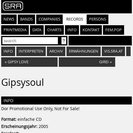
NEWS
BANDS
COMPANIES
RECORDS
PERSONS
PRINTMEDIA
DATA
CHARTS
INFO
KONTAKT
FEM.POP
INFO
INTERPRETEN
ARCHIV
ERWÄHNUNGEN
VIS.SRA.AT
«
GIPSY LOVE
GIREI
»
Gipsysoul
INFO
Dor Promotional Use Only, Not For Sale!
Format:
einfache CD
Erscheinungsjahr:
2005