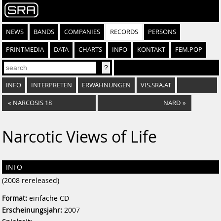
NEWS
BANDS
COMPANIES
RECORDS
PERSONS
PRINTMEDIA
DATA
CHARTS
INFO
KONTAKT
FEM.POP
INFO
INTERPRETEN
ERWÄHNUNGEN
VIS.SRA.AT
«
NARCOSIS 18
NARD
»
Narcotic Views of Life
INFO
(2008 rereleased)
Format:
einfache CD
Erscheinungsjahr:
2007