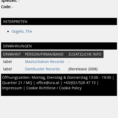
Spielzeit:
-
Code:
-
INTERPRETEN
Gogets, The
ERWÄHNUNGEN
ERWÄHNT
PERSON/FIRMA/BAND
ZUSÄTZLICHE INFO
label
Masturbation Records
-
label
Dambuster Records
(Rerelease 2008)
Öffnungszeiten: Montag, Dienstag & Donnerstag 13:00 - 19:00 |
Quartier 21 / MQ
|
office@sra.at
|
+43/(0)1/526 47 15
|
Impressum
|
Cookie Richtlinie / Cookie Policy