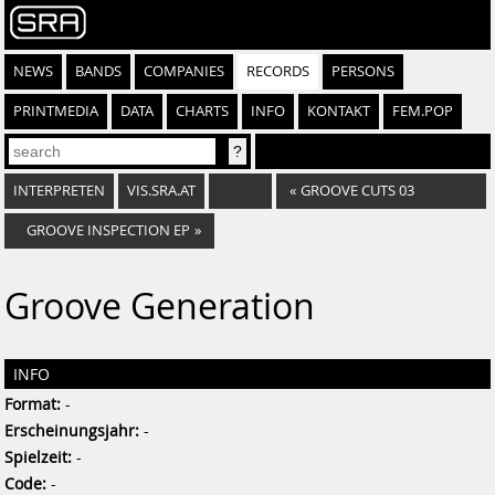
NEWS
BANDS
COMPANIES
RECORDS
PERSONS
PRINTMEDIA
DATA
CHARTS
INFO
KONTAKT
FEM.POP
INTERPRETEN
VIS.SRA.AT
«
GROOVE CUTS 03
GROOVE INSPECTION EP
»
Groove Generation
INFO
Format:
-
Erscheinungsjahr:
-
Spielzeit:
-
Code:
-