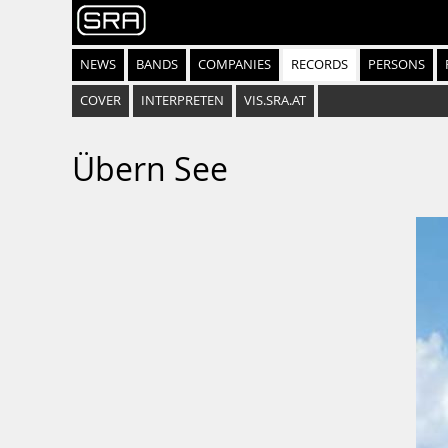
NEWS
BANDS
COMPANIES
RECORDS
PERSONS
COVER
INTERPRETEN
VIS.SRA.AT
Übern See