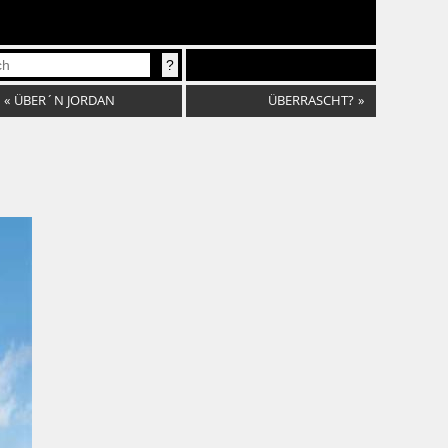
«
ÜBER´N JORDAN
ÜBERRASCHT?
»